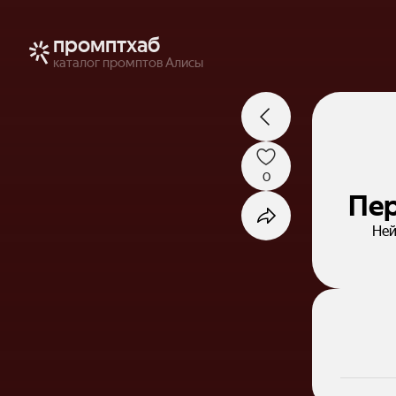
промптхаб
каталог промптов Алисы
0
Пер
Ней