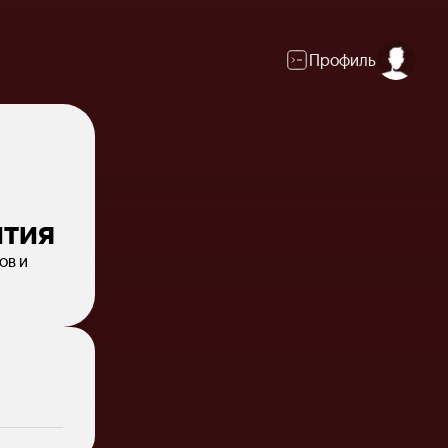
Профиль
ития
ов и