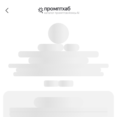
промптхаб
каталог промптов Алисы AI