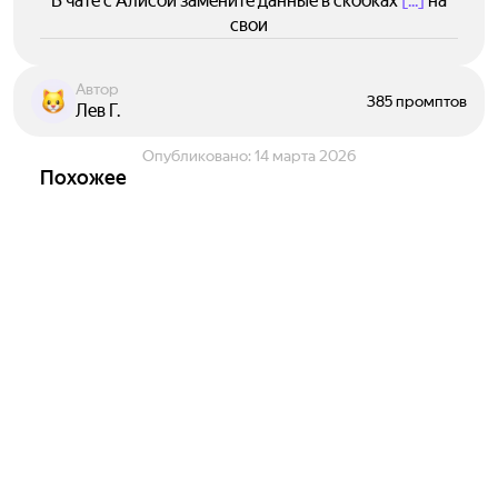
В чате с Алисой замените данные в скобках
[...]
на
свои
Автор
385 промптов
Лев Г.
Опубликовано:
14 марта 2026
Похожее