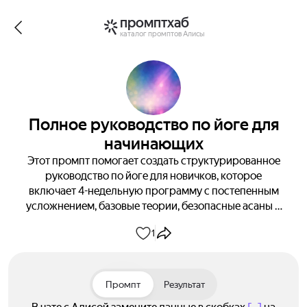
промптхаб
каталог промптов Алисы
Полное руководство по йоге для
начинающих
Этот промпт помогает создать структурированное
руководство по йоге для новичков, которое
включает 4-недельную программу с постепенным
усложнением, базовые теории, безопасные асаны и
дыхательные техники для улучшения здоровья и
1
снижения стресса.
Промпт
Результат