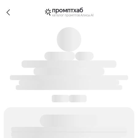
промптхаб
каталог промптов Алисы AI