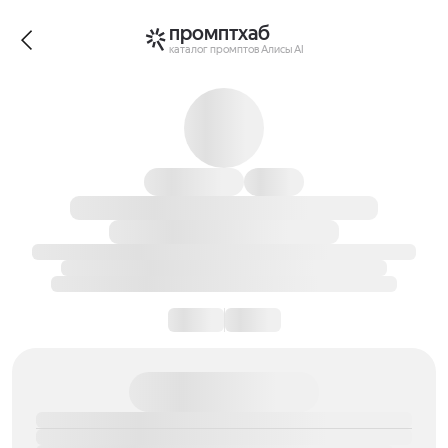
промптхаб
каталог промптов Алисы AI