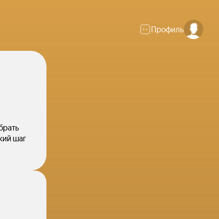
Профиль
брать
кий шаг