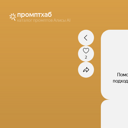
промптхаб
каталог промптов Алисы AI
2
Помо
подход