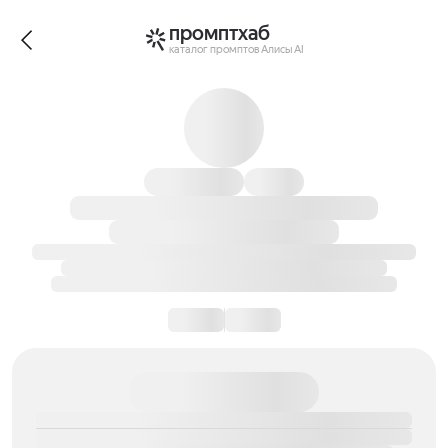
промптхаб
каталог промптов Алисы AI