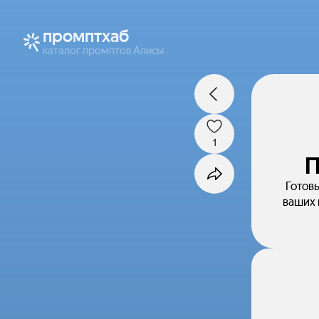
промптхаб
каталог промптов Алисы
1
П
Готов
ваших 