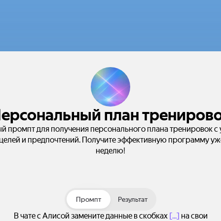
ерсональный план трениров
ый промпт для получения персонального плана тренировок с 
целей и предпочтений. Получите эффективную программу уж
неделю!
Промпт
Результат
В чате с Алисой замените данные в скобках
[...]
на свои