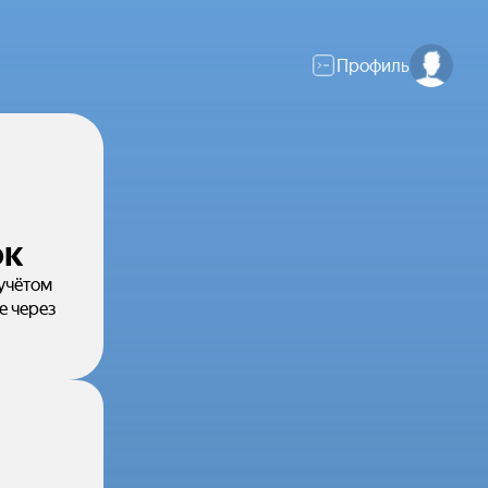
Профиль
ок
учётом
е через