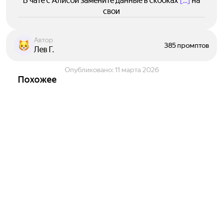
В чате с Алисой замените данные в скобках
[...]
на
свои
Автор
385 промптов
Лев Г.
Опубликовано:
11 марта 2026
Похожее