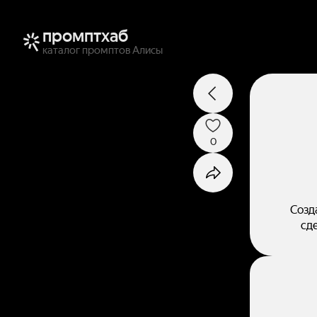
промптхаб
каталог промптов Алисы
0
Созд
сд