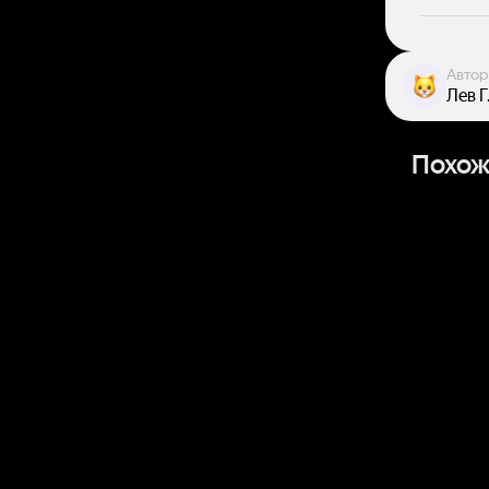
Автор
Лев Г
Похож