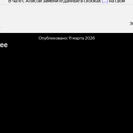
В чате с Алисой замените данные в скобках
[...]
на свои
3
.
Опубликовано:
11 марта 2026
ее