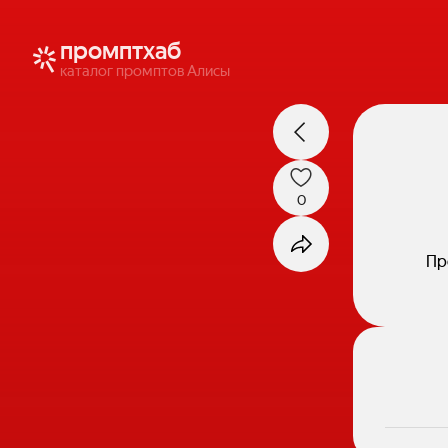
промптхаб
каталог промптов Алисы
0
Пр