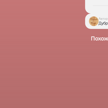
Диаг
покаж
Автор
Дубр
Похож