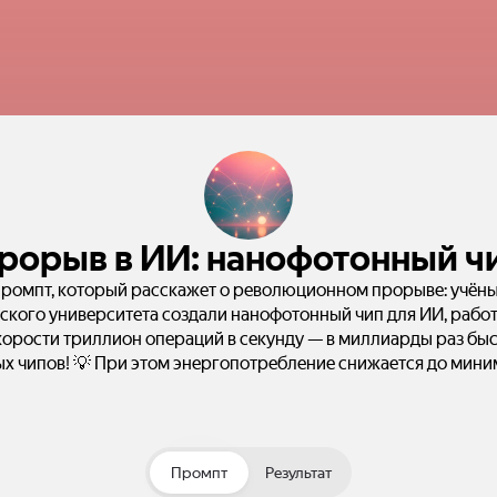
рорыв в ИИ: нанофотонный ч
промпт, который расскажет о революционном прорыве: учёны
ского университета создали нанофотонный чип для ИИ, раб
корости триллион операций в секунду — в миллиарды раз бы
х чипов! 💡 При этом энергопотребление снижается до мини
думаете, это изменит будущее искусственного интеллекта? 
Чипы #БудущееУжеЗдесь Для поста лучше всего подойдут: 1.
ация движения фотонов внутри чипа — покажет, как свет зам
ктричество. 2. Инфографика с визуальным сравнением разме
Промпт
Результат
ного и нанофотонного чипа — подчеркнёт масштаб уменьшени