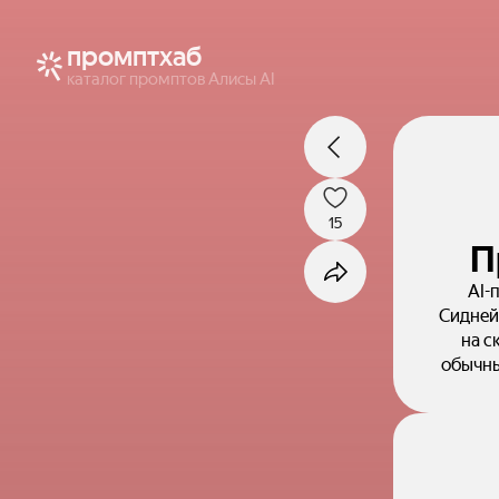
промптхаб
каталог промптов Алисы AI
15
П
AI-
Сидней
на с
обычны
Как 
#Фотонные
Аним
эле
обыч