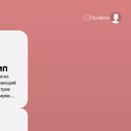
Профиль
ип
е из
отающий
стрее
мума 🔋
 #ИИ
еняет
ров
я. 3.