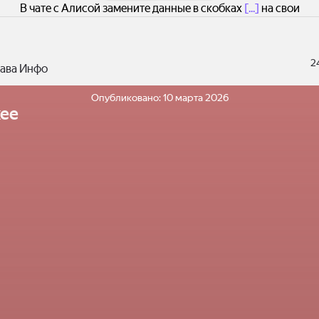
рамма с показателями скорости и энергопотребления — наг
В чате с Алисой замените данные в скобках
[...]
на свои
ет преимущества новой технологии. 4. Стилизованное изобр
будущего ИИ с использованием нанофотонного чипа.
2
ава Инфо
Опубликовано:
10 марта 2026
ее