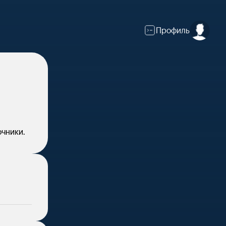
Профиль
очники.