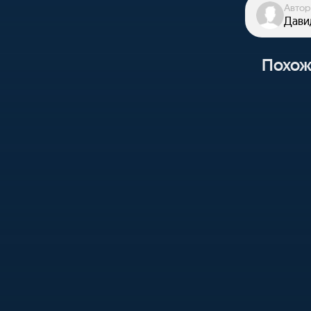
Автор
Дави
Похож