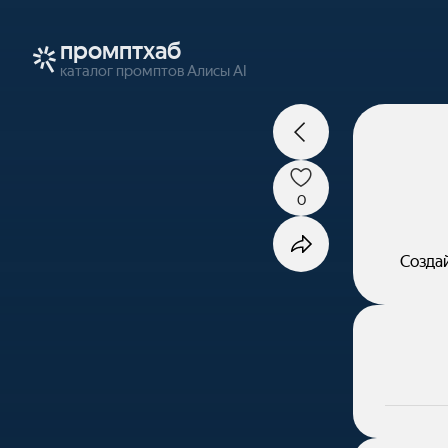
промптхаб
каталог промптов Алисы AI
0
Создай