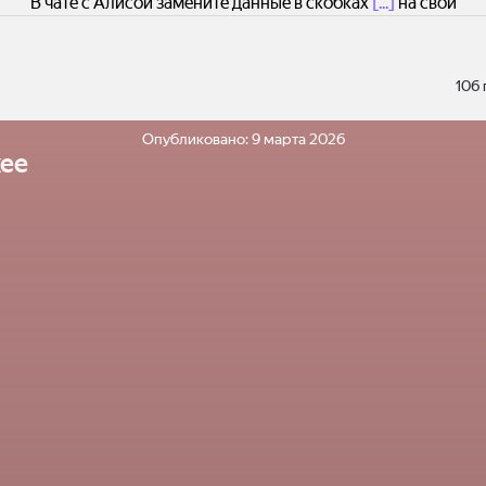
В чате с Алисой замените данные в скобках
[...]
на свои
106
Опубликовано:
9 марта 2026
ее