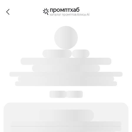
промптхаб
каталог промптов Алисы AI