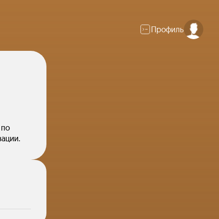
Профиль
 по
вации.