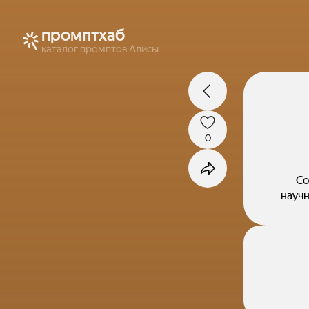
промптхаб
каталог промптов Алисы
0
Со
научн