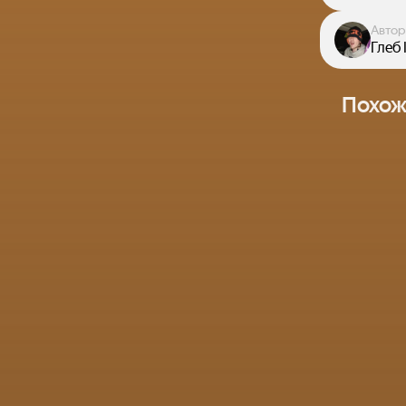
Автор
Глеб
Похож