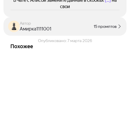
В чате с Алисой замените данные в скобках
[...]
на
свои
Автор
15 промптов
Амирка1111001
Опубликовано:
7 марта 2026
Похожее