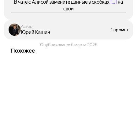
В чате с Алисой замените данные в скобках
[...]
на
свои
Автор
1 промпт
Юрий Кашин
Опубликовано:
6 марта 2026
Похожее