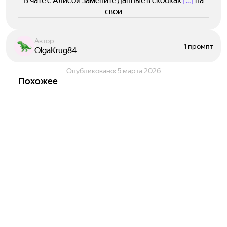
В чате с Алисой замените данные в скобках
[...]
на
свои
Автор
1 промпт
OlgaKrug84
Опубликовано:
5 марта 2026
Похожее