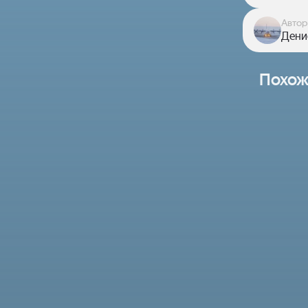
Автор
Дени
Похож