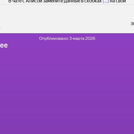
В чате с Алисой замените данные в скобках
[...]
на свои
3
.
Опубликовано:
3 марта 2026
ее