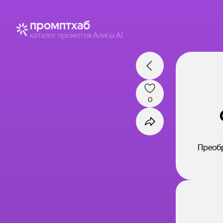
промптхаб
каталог промптов Алисы AI
0
Преобр