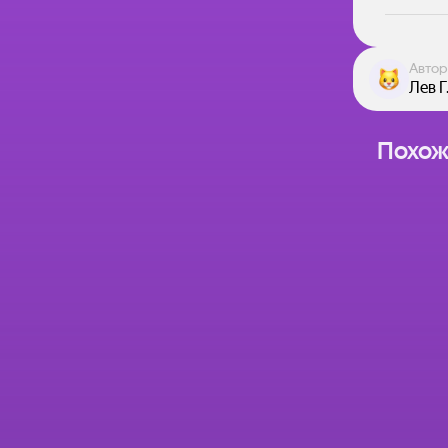
Автор
Лев Г
Похож