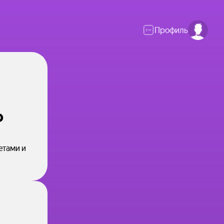
Профиль
о
етами и