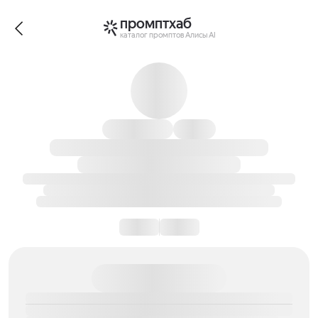
промптхаб
каталог промптов Алисы AI