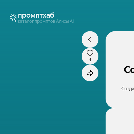
промптхаб
каталог промптов Алисы AI
1
Со
Созда