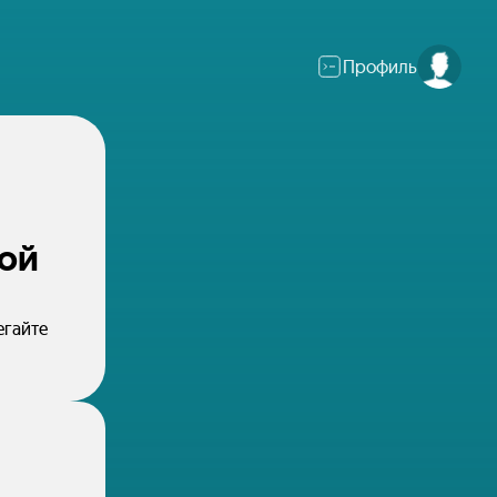
Профиль
ной
егайте