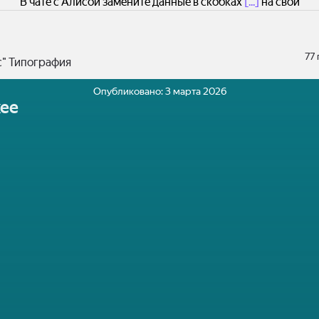
В чате с Алисой замените данные в скобках
[...]
на свои
77
с" Типография
Опубликовано:
3 марта 2026
ее