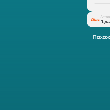
Автор
"Дас
Похож