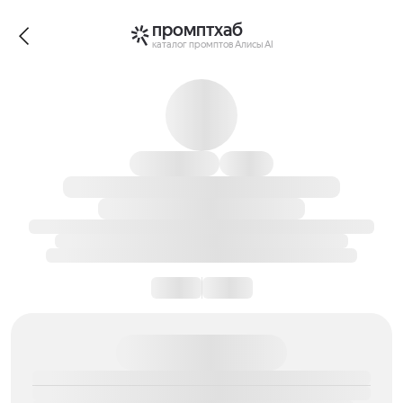
промптхаб
каталог промптов Алисы AI