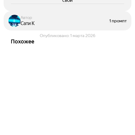
свои
Автор
1 промпт
Сати К
Опубликовано:
1 марта 2026
Похожее