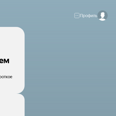
Профиль
ием
ороткое