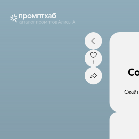
промптхаб
каталог промптов Алисы AI
1
Со
Сжайте