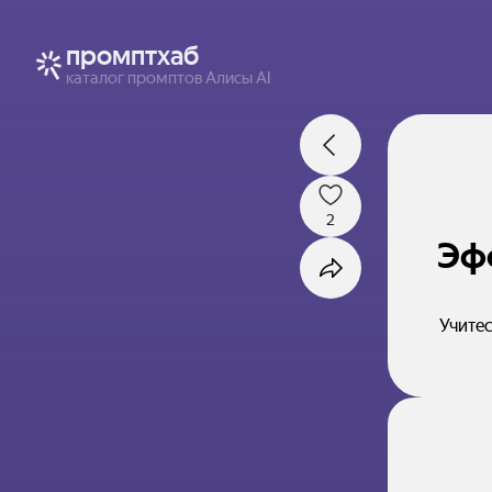
промптхаб
каталог промптов Алисы AI
2
Эфф
Учитес