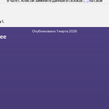
В чате с Алисой замените данные в скобках
[...]
на свои
y L
Опубликовано:
1 марта 2026
ее