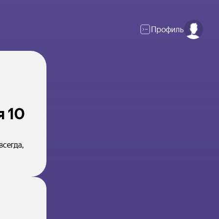
Профиль
я 10
всегда,