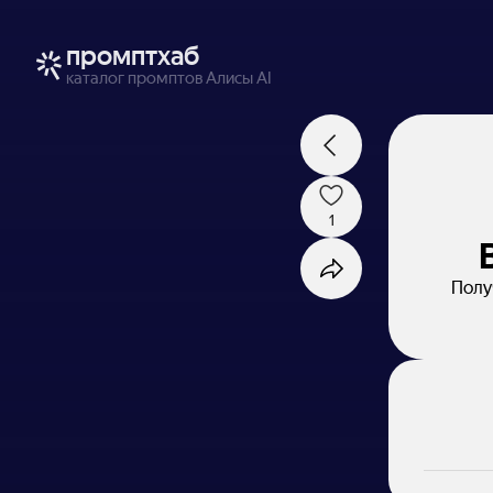
промптхаб
каталог промптов Алисы AI
1
Полу