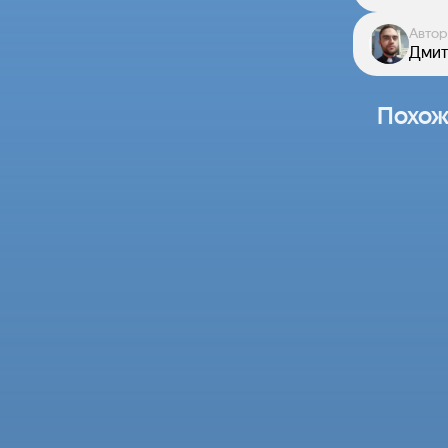
Автор
Дмит
Похож