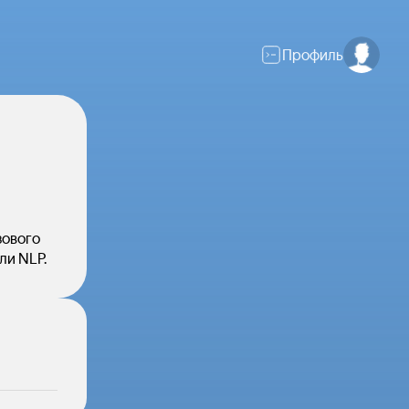
Профиль
зового
или NLP.