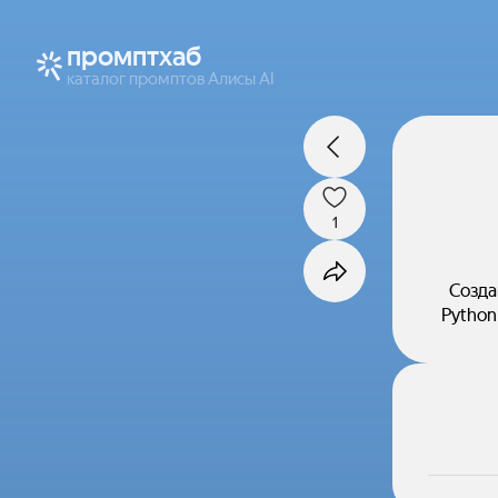
промптхаб
каталог промптов Алисы AI
1
Созда
Python 