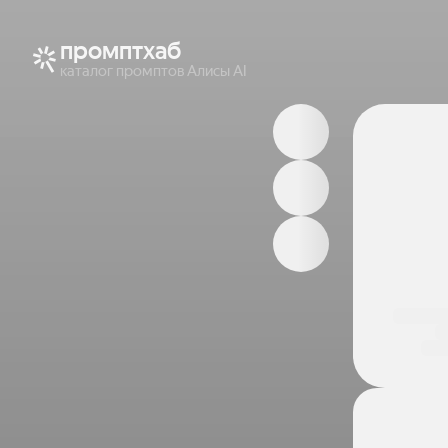
промптхаб
каталог промптов Алисы AI