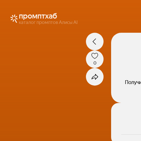
промптхаб
каталог промптов Алисы AI
0
Получи