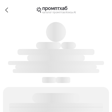
промптхаб
каталог промптов Алисы AI