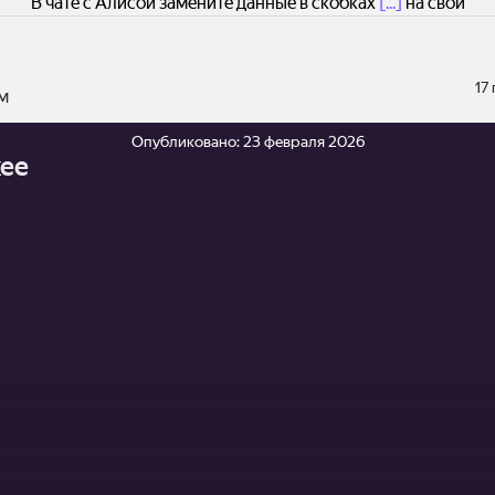
В чате с Алисой замените данные в скобках
[...]
на свои
17
м
Опубликовано:
23 февраля 2026
ее