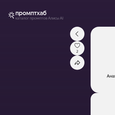
промптхаб
каталог промптов Алисы AI
2
Анал