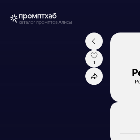
промптхаб
каталог промптов Алисы
1
Р
Ре