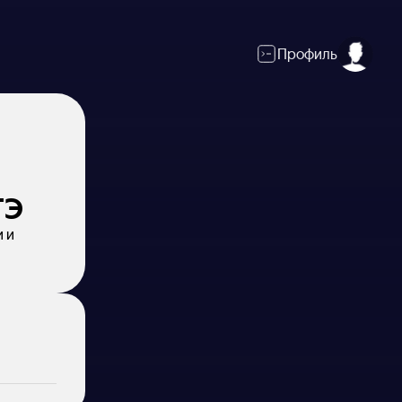
Профиль
ГЭ
и и