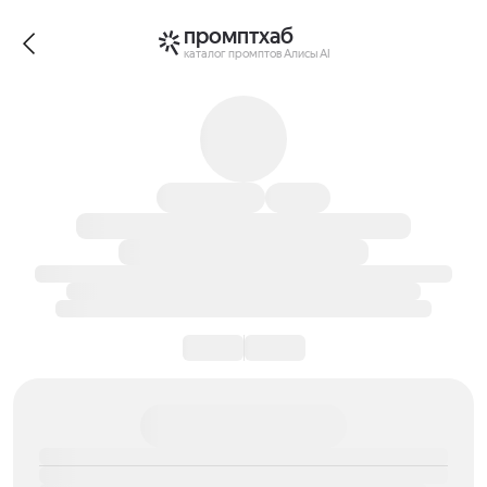
промптхаб
каталог промптов Алисы AI