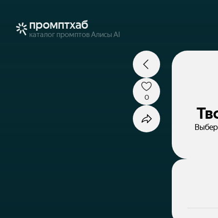
промптхаб
каталог промптов Алисы AI
0
Тв
Выбери