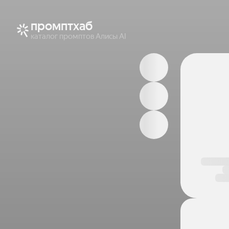
промптхаб
каталог промптов Алисы AI