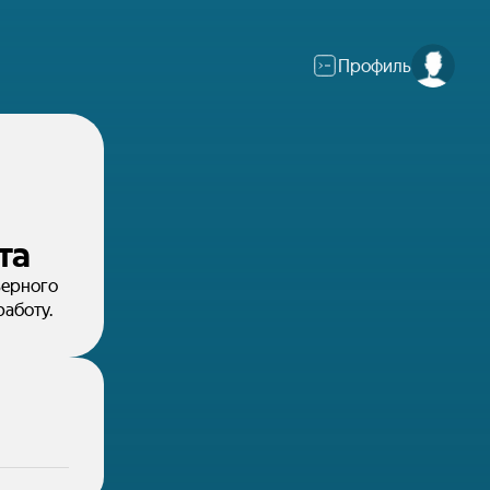
Профиль
та
ьерного
работу.