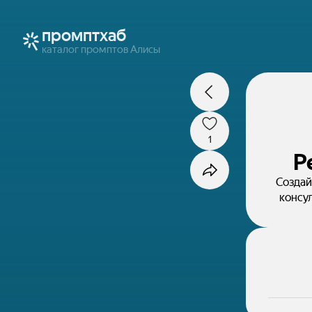
промптхаб
каталог промптов Алисы
1
Р
Создай
консул