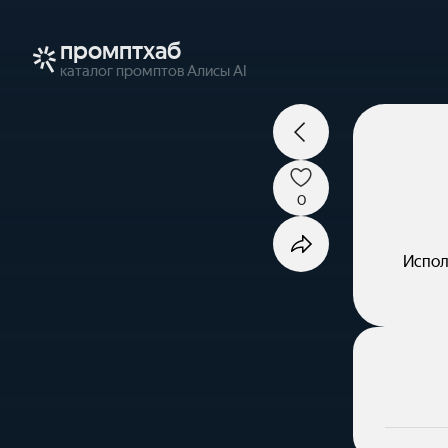
промптхаб
каталог промптов Алисы AI
0
Испол