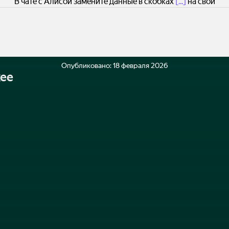
В чате с Алисой замените данные в скобках
[...]
на свои
Опубликовано:
18 февраля 2026
ее