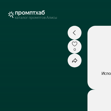
промптхаб
каталог промптов Алисы
0
Испо