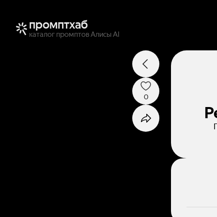
промптхаб
каталог промптов Алисы AI
0
Р