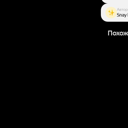
Автор
Snay
Похож