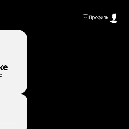
Профиль
ке
о