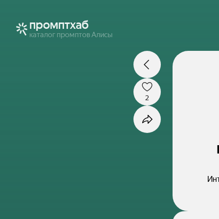
промптхаб
каталог промптов Алисы
2
Инт