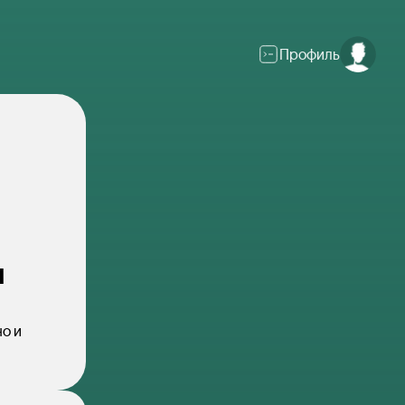
Профиль
м
о и