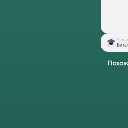
Автор
Вита
Похож