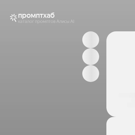
промптхаб
каталог промптов Алисы AI