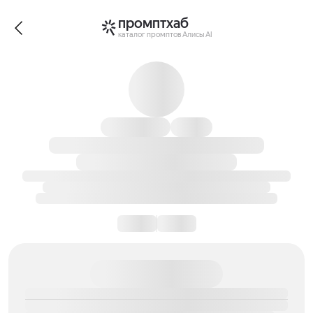
промптхаб
каталог промптов Алисы AI