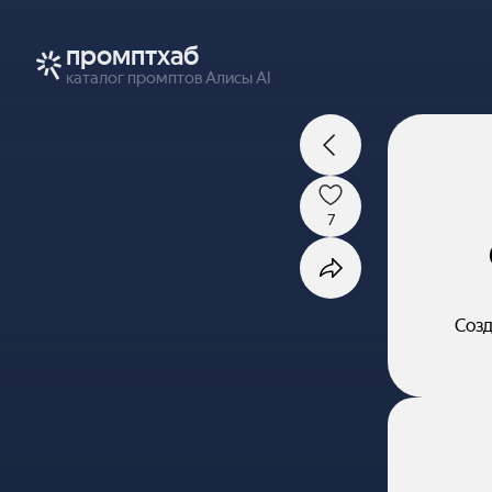
промптхаб
каталог промптов Алисы AI
7
Созд