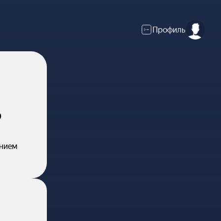
Профиль
о
ением