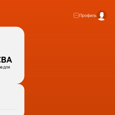
Профиль
CBA
в для