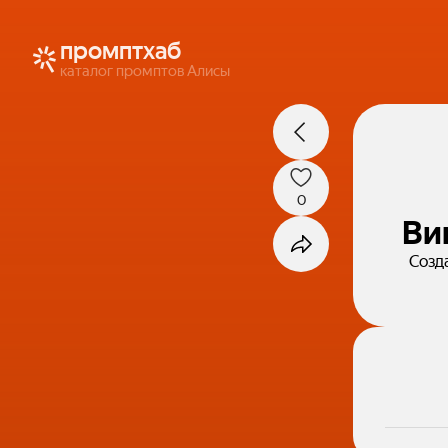
промптхаб
каталог промптов Алисы
0
Ви
Созд