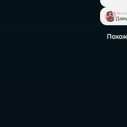
Автор
Дави
Похож