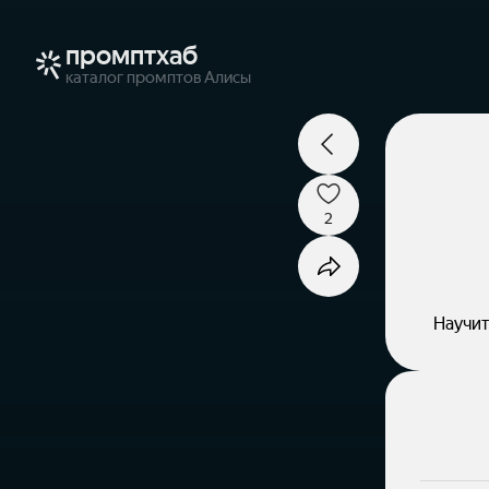
промптхаб
каталог промптов Алисы
2
Научит