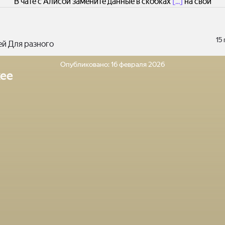
В чате с Алисой замените данные в скобках
[...]
на свои
15
ей Для разного
Опубликовано:
16 февраля 2026
ее