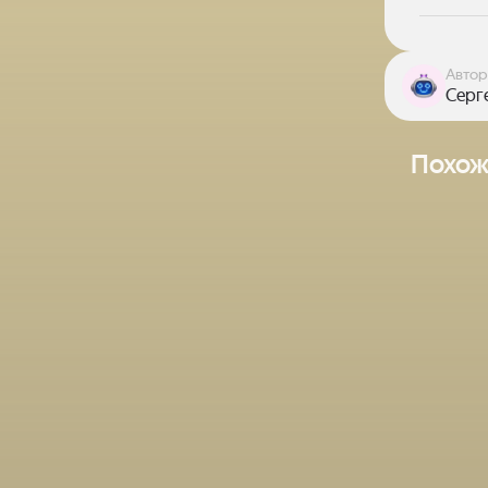
Автор
Серг
Похож