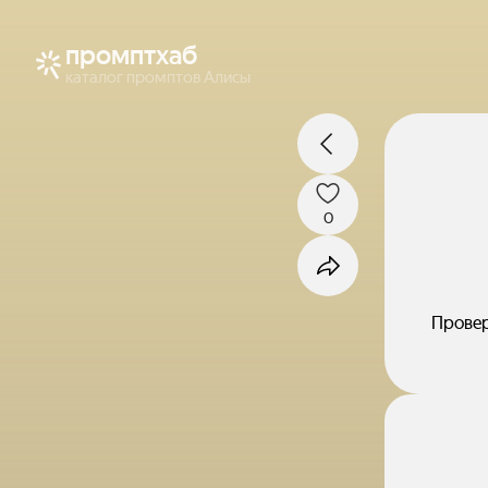
промптхаб
каталог промптов Алисы
0
Провер