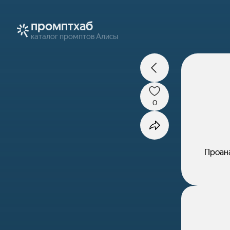
промптхаб
каталог промптов Алисы
0
Проана