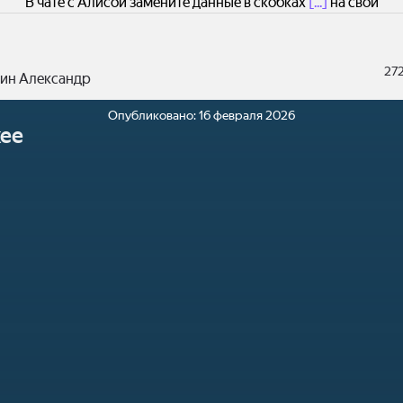
В чате с Алисой замените данные в скобках
[...]
на свои
27
ин Александр
Опубликовано:
16 февраля 2026
ее