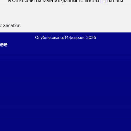
В чате с Алисой замените данные в скобках
[...]
на свои
с Хасабов
Опубликовано:
14 февраля 2026
ее